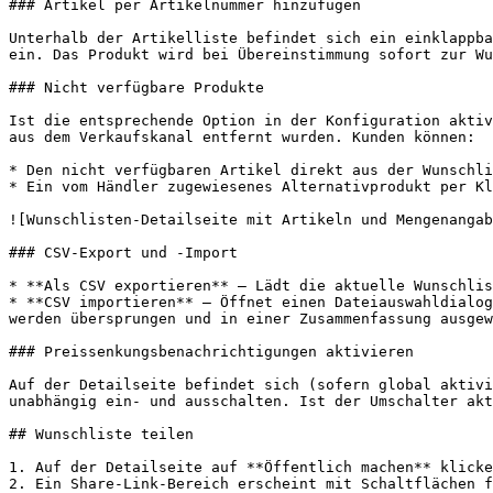
### Artikel per Artikelnummer hinzufügen

Unterhalb der Artikelliste befindet sich ein einklappba
ein. Das Produkt wird bei Übereinstimmung sofort zur Wu
### Nicht verfügbare Produkte

Ist die entsprechende Option in der Konfiguration aktiv
aus dem Verkaufskanal entfernt wurden. Kunden können:

* Den nicht verfügbaren Artikel direkt aus der Wunschli
* Ein vom Händler zugewiesenes Alternativprodukt per Kl
![Wunschlisten-Detailseite mit Artikeln und Mengenangab
### CSV-Export und -Import

* **Als CSV exportieren** — Lädt die aktuelle Wunschlis
* **CSV importieren** — Öffnet einen Dateiauswahldialog
werden übersprungen und in einer Zusammenfassung ausgew
### Preissenkungsbenachrichtigungen aktivieren

Auf der Detailseite befindet sich (sofern global aktivi
unabhängig ein- und ausschalten. Ist der Umschalter akt
## Wunschliste teilen

1. Auf der Detailseite auf **Öffentlich machen** klicke
2. Ein Share-Link-Bereich erscheint mit Schaltflächen f