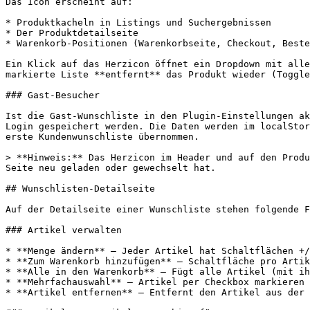
Das Icon erscheint auf:

* Produktkacheln in Listings und Suchergebnissen

* Der Produktdetailseite

* Warenkorb-Positionen (Warenkorbseite, Checkout, Beste
Ein Klick auf das Herzicon öffnet ein Dropdown mit alle
markierte Liste **entfernt** das Produkt wieder (Toggle
### Gast-Besucher

Ist die Gast-Wunschliste in den Plugin-Einstellungen ak
Login gespeichert werden. Die Daten werden im localStor
erste Kundenwunschliste übernommen.

> **Hinweis:** Das Herzicon im Header und auf den Produ
Seite neu geladen oder gewechselt hat.

## Wunschlisten-Detailseite

Auf der Detailseite einer Wunschliste stehen folgende F
### Artikel verwalten

* **Menge ändern** — Jeder Artikel hat Schaltflächen +/
* **Zum Warenkorb hinzufügen** — Schaltfläche pro Artik
* **Alle in den Warenkorb** — Fügt alle Artikel (mit ih
* **Mehrfachauswahl** — Artikel per Checkbox markieren 
* **Artikel entfernen** — Entfernt den Artikel aus der 