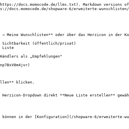
https://docs.momocode.de/llms.txt). Markdown versions of
s://docs.momocode.de/shopware-6/erweiterte-wunschlisten/
 → Meine Wunschlisten** oder über das Herzicon in der Ko
 Sichtbarkeit (öffentlich/privat)

 Liste

Händlers als „Empfehlungen"

np7BxV8m4jvr)

llen** klicken.

 Herzicon-Dropdown direkt **Neue Liste erstellen** gewäh
 können in der [Konfiguration](/shopware-6/erweiterte-wu