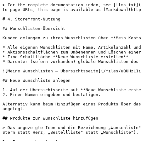
> For the complete documentation index, see [llms.txt](
to page URLs; this page is available as [Markdown](http
# 4. Storefront-Nutzung

## Wunschlisten-Übersicht

Kunden gelangen zu ihren Wunschlisten über **Mein Konto
* Alle eigenen Wunschlisten mit Name, Artikelanzahl und
* Aktionsschaltflächen zum Umbenennen und Löschen einer
* Eine Schaltfläche **Neue Wunschliste erstellen**

* Darunter (sofern vorhanden) globale Wunschlisten des 
![Meine Wunschlisten — Übersichtsseite](/files/uQUHzL1i
## Neue Wunschliste anlegen

1. Auf der Übersichtsseite auf **Neue Wunschliste erste
2. Einen Namen eingeben und bestätigen.

Alternativ kann beim Hinzufügen eines Produkts über das
angelegt.

## Produkte zur Wunschliste hinzufügen

> Das angezeigte Icon und die Bezeichnung „Wunschliste"
Stern statt Herz, „Bestellliste" statt „Wunschliste").
